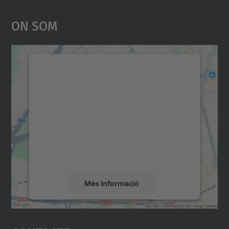
On Som
Necessitem el vostre
consentiment per carregar el
servei Google Maps!
Utilitzem un servei de tercers per incrustar
contingut del mapa que pugui recollir dades
sobre la vostra activitat. Reviseu-ne els
detalls i accepteu el servei per veure el
mapa.
Més Informació
Accepta
powered by
Usercentrics Consent