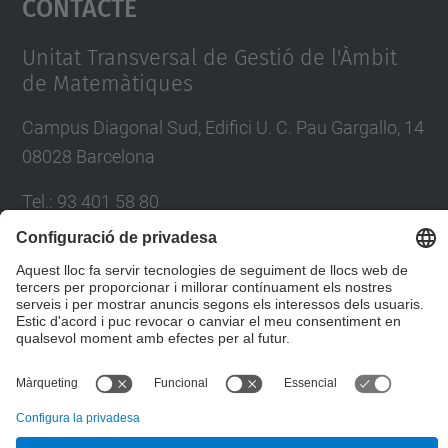
Contacte
Management Platform
Unitat Transversal de Gestió de l'Àmbit
de Matemàtiques
Campus Diagonal Sud, Edifici U. C. Pau Gargallo, 14
08028 Barcelona
Tel.
:
93 401 58 80
Directori UPC
Formulari de contacte
© UPC