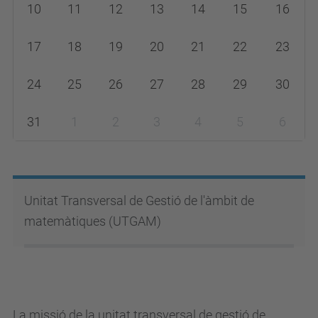
h
10
11
12
13
14
15
16
-
17
18
19
20
21
22
23
8
24
25
26
27
28
29
30
31
1
2
3
4
5
6
Unitat Transversal de Gestió de l'àmbit de
matemàtiques (UTGAM)
La missió de la unitat transversal de gestió de