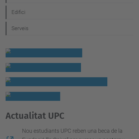
v
e
Edifici
g
Serveis
a
c
i
ó
Actualitat UPC
Nou estudiants UPC reben una beca de la